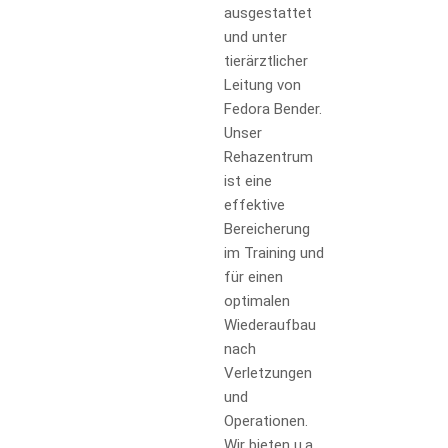
ausgestattet
und unter
tierärztlicher
Leitung von
Fedora Bender.
Unser
Rehazentrum
ist eine
effektive
Bereicherung
im Training und
für einen
optimalen
Wiederaufbau
nach
Verletzungen
und
Operationen.
Wir bieten u.a.